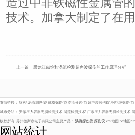
造过中非铁磁性金属管
技术。加拿大制定了在
上一篇：
黑龙江磁饱和涡流检测超声波探伤的工作原理分析
友情链接：
钛阀
\
涡流测厚仪
\
磁粉探伤仪
\
涡流分选仪
\
超声波探伤仪
\
钢丝绳探伤仪
\
城市分站：
安徽压力容器无损检测技术-涡流检测技术
\
广东压力容器无损检测技术-
版权所有: 苏州德斯森电子有限公司主要产品：
涡流探伤仪
探伤仪
xml地图
txt地图
h
网站统计