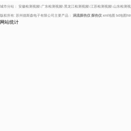
城市分站：
安徽检测视频
\
广东检测视频
\
黑龙江检测视频
\
江苏检测视频
\
山东检测视
版权所有: 苏州德斯森电子有限公司主要产品：
涡流探伤仪
探伤仪
xml地图
txt地图
h
网站统计