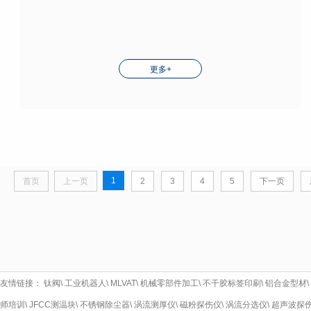
更多+
1
首页
上一页
2
3
4
5
下一页
友情链接：
钛阀
\
工业机器人
\
MLVAT
\
机械零部件加工
\
不干胶标签印刷
\
铝合金型材
\
师培训
\
JFCC测温块
\
不锈钢除尘器
\
涡流测厚仪
\
磁粉探伤仪
\
涡流分选仪
\
超声波探