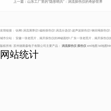
上一篇：
山东工厂里的“隐形哨兵”：涡流探伤仪的奇妙世界
友情链接：
钛阀
\
涡流测厚仪
\
磁粉探伤仪
\
涡流分选仪
\
超声波探伤仪
\
钢丝绳探伤仪
\
城市分站：
安徽一张老照片，揭开探伤仪的神秘面纱
\
广东一张老照片，揭开探伤仪
版权所有: 苏州德斯森电子有限公司主要产品：
涡流探伤仪
探伤仪
xml地图
txt地图
h
网站统计