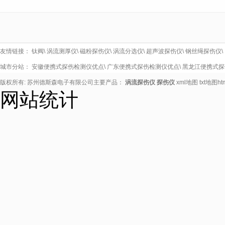
友情链接：
钛阀
\
涡流测厚仪
\
磁粉探伤仪
\
涡流分选仪
\
超声波探伤仪
\
钢丝绳探伤仪
\
城市分站：
安徽便携式探伤检测仪优点
\
广东便携式探伤检测仪优点
\
黑龙江便携式探
版权所有: 苏州德斯森电子有限公司主要产品：
涡流探伤仪
探伤仪
xml地图
txt地图
h
网站统计