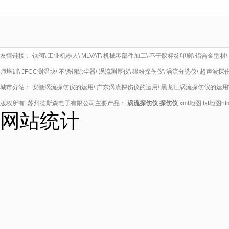
友情链接：
钛阀
\
工业机器人
\
MLVAT
\
机械零部件加工
\
不干胶标签印刷
\
铝合金型材
\
师培训
\
JFCC测温块
\
不锈钢除尘器
\
涡流测厚仪
\
磁粉探伤仪
\
涡流分选仪
\
超声波探
城市分站：
安徽涡流探伤仪的运用
\
广东涡流探伤仪的运用
\
黑龙江涡流探伤仪的运用
版权所有: 苏州德斯森电子有限公司主要产品：
涡流探伤仪
探伤仪
xml地图
txt地图
h
网站统计