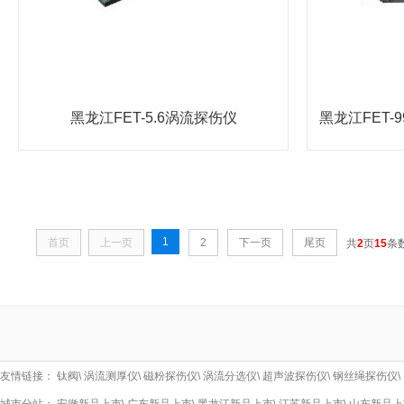
黑龙江FET-5.6涡流探伤仪
黑龙江FET
1
首页
上一页
2
下一页
尾页
共
2
页
15
条
友情链接：
钛阀
\
涡流测厚仪
\
磁粉探伤仪
\
涡流分选仪
\
超声波探伤仪
\
钢丝绳探伤仪
\