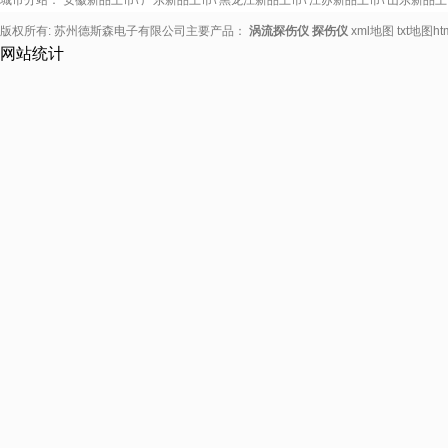
城市分站：
安徽新品上市
\
广东新品上市
\
黑龙江新品上市
\
江苏新品上市
\
山东新品上
版权所有: 苏州德斯森电子有限公司主要产品：
涡流探伤仪
探伤仪
xml地图
txt地图
h
网站统计