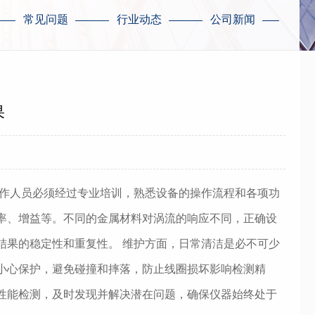
常见问题
行业动态
公司新闻
758
果
操作人员必须经过专业培训，熟悉设备的操作流程和各项功
率、增益等。不同的金属材料对涡流的响应不同，正确设
结果的稳定性和重复性。 维护方面，日常清洁是必不可少
小心保护，避免碰撞和摔落，防止线圈损坏影响检测精
性能检测，及时发现并解决潜在问题，确保仪器始终处于