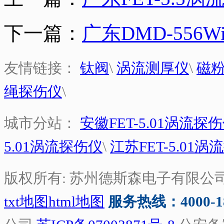
下一篇：
广东DMD-55
友情链接：
钛阀
\
涡流测厚仪
\
磁
绳探伤仪
\
城市分站：
安徽FET-5.01涡流探
5.01涡流探伤仪
\
江苏FET-5.01
版权所有: 苏州德斯森电子有限公
txt地图
html地图
服务热线：4000-188