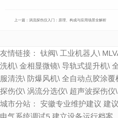
上一篇：
涡流探伤仪入门：原理、构成与应用场景全解析
友情链接：
钛阀
\
工业机器人
\
MLV
洗机
\
金相显微镜
\
导轨式提升机
\
服清洗
\
防爆风机
\
全自动点胶涂覆
探伤仪
\
涡流分选仪
\
超声波探伤仪
城市分站：
安徽专业维护建议 建
电气系统调试5 建立设备运行档