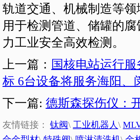
轨道交通、机械制造等领
用于检测管道、储罐的腐
力工业安全高效检测。
上一篇：
国核电站运行服
标 6台设备将服务海阳、
下一篇:
德斯森探伤仪：
友情链接：
钛阀
\
工业机器人
\
ML
合金型材
\
特殊阀
\
喷淋清洗机
\
金