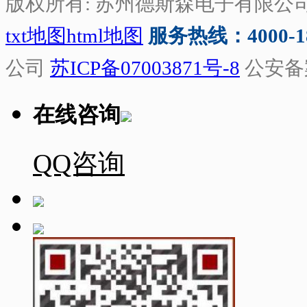
版权所有: 苏州德斯森电子有限公
txt地图
html地图
服务热线：4000-188
公司
苏ICP备07003871号-8
公安备
在线咨询
QQ咨询