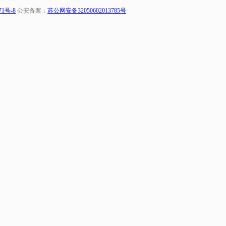
71号-8
公安备案：
苏公网安备32050602013785号