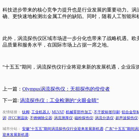
科技进步带来的核心竞争力提升也是行业发展的重要动力。涡
确、更快速地检测出金属工件的缺陷。同时，随着人工智能和
此外，涡流探伤仪区域市场进一步分化也带来了战略机遇。欧
品质量和服务水平，在国际市场上占据一席之地。
“十五五”期间，涡流探伤仪行业将迎来新的发展机遇，企业应
上一篇：
Olympus涡流探伤仪：无损探伤的佼佼者
下一篇:
涡流探伤仪：工业检测的“火眼金睛”
友情链接：
钛阀
\
工业机器人
\
MLVAT
\
机械零部件加工
\
不干胶标签印刷
\
铝合金型
训
\
JFCC测温块
\
不锈钢除尘器
\
涡流测厚仪
\
磁粉探伤仪
\
涡流分选仪
\
超声波探伤仪
城市分站：
安徽“十五五”期间涡流探伤仪行业迎来发展新机遇
\
广东“十五五”期间
迎来发展新机遇
\