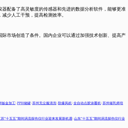
仪器配备了高灵敏度的传感器和先进的数据分析软件，能够更准
，减少人工干预，提高检测效率。
国际市场创造了条件。国内企业可以通过加强技术创新、提高产
。
州钣金加工
\
PPH储罐
\
苏州无尘服清洗
\
防爆风机
\
全自动点胶涂覆机
\
苏州催乳师培
江苏“十五五”期间涡流探伤仪行业迎来发展新机遇
\
山东“十五五”期间涡流探伤仪行业