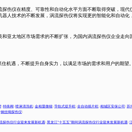
流探伤仪在精度、可靠性和自动化水平方面不断取得突破，现代
机器人技术的不断发展，涡流探伤仪将实现更的智能化和自动化
美和亚太地区市场需求的不断扩张，为国内涡流探伤仪企业走向
抓住机遇，不断提升自身实力，以满足市场的需求和用户的期望
材
\
特殊阀
\
喷淋清洗机
\
金相显微镜
\
导轨式提升机
\
全自动插片机
\
相城区安保公司
\
苏
\
钢丝绳探伤仪
\
涡流探伤仪行业迎来发展新机遇
\
黑龙江“十五五”期间涡流探伤仪行业迎来发展新机遇
\