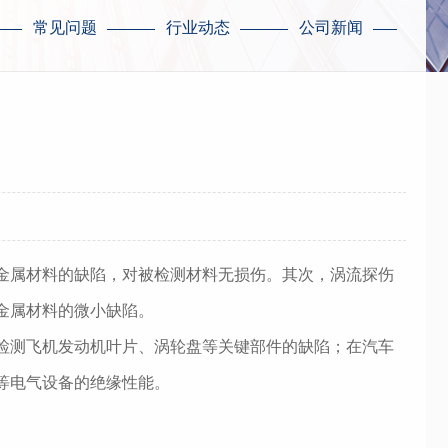
常见问题
行业动态
公司新闻
758
金属材料的缺陷，对被检测材料无损伤。其次，涡流探伤
金属材料的微小缺陷。
检测飞机发动机叶片、涡轮盘等关键部件的缺陷；在汽车
等电气设备的绝缘性能。