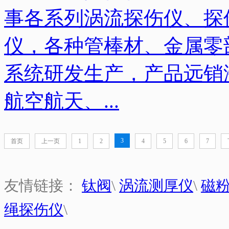
事各系列涡流探伤仪、探
仪，各种管棒材、金属零
系统研发生产，产品远销
航空航天、...
3
首页
上一页
1
2
4
5
6
7
友情链接：
钛阀
\
涡流测厚仪
\
磁
绳探伤仪
\