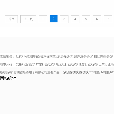
2
首页
上一页
1
3
4
5
6
7
友情链接：
钛阀
\
涡流测厚仪
\
磁粉探伤仪
\
涡流分选仪
\
超声波探伤仪
\
钢丝绳探伤仪
\
城市分站：
安徽行业动态
\
广东行业动态
\
黑龙江行业动态
\
江苏行业动态
\
山东行业动
版权所有: 苏州德斯森电子有限公司主要产品：
涡流探伤仪
探伤仪
xml地图
txt地图
h
网站统计